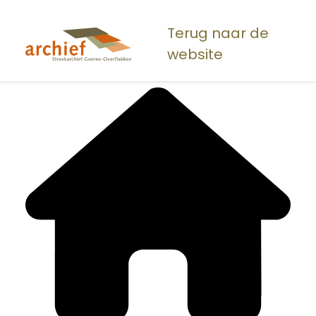
Overslaan
en
Terug naar de
naar
website
de
inhoud
gaan