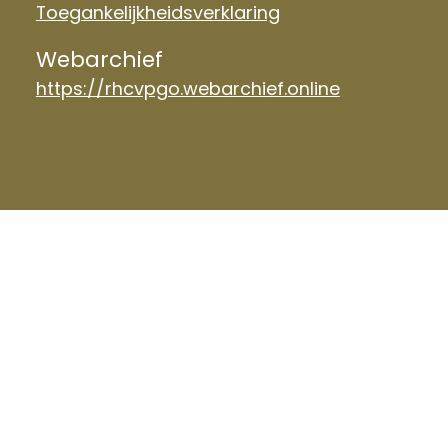
Toegankelijkheidsverklaring
Webarchief
https://rhcvpgo.webarchief.online