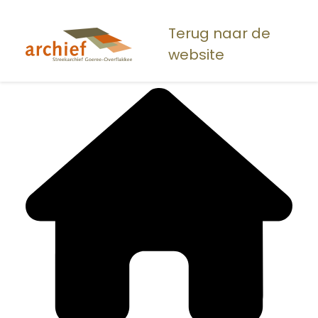
Overslaan
en
Terug naar de
naar
website
de
inhoud
gaan