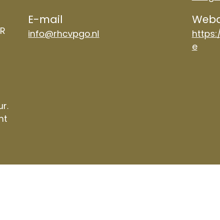
E-mail
Weba
TR
info@rhcvpgo.nl
https:
e
ur.
nt