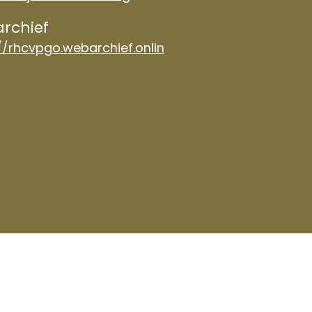
rchief
//rhcvpgo.webarchief.onlin