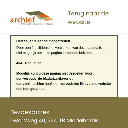
Overslaan
en
Terug naar de
naar
website
de
inhoud
gaan
Helaas, er is een fout opgetreden
Door een fout tijdens het verwerken van deze pagina is het
niet mogelijk om deze pagina te kunnen bekijken.
404
- Not Found
Mogelijk kunt u deze pagina niet bezoeken door:
een
verouderde bladwijzer/favoriet
een zoekmachine heeft een
verouderde lijst van de website
een
fout getypt
adres
Bezoekadres
Dwarsweg 40, 3241 LB Middelharnis