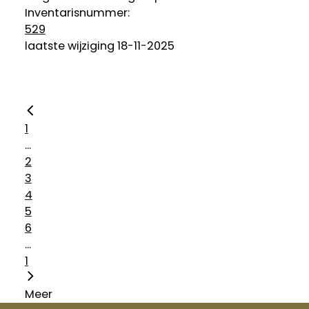
Inventarisnummer
:
529
laatste wijziging 18-11-2025
1
...
2
3
4
5
6
...
1
Meer