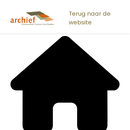
Overslaan
en
Terug naar de
naar
website
de
inhoud
gaan