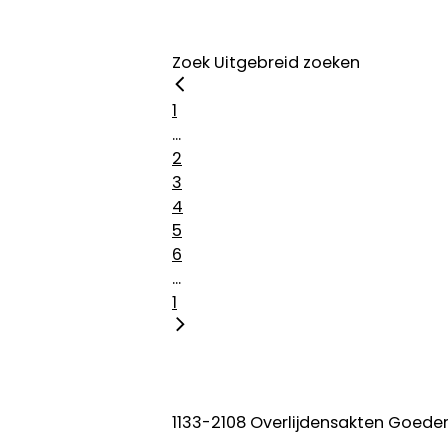
Zoek
Uitgebreid zoeken
1
...
2
3
4
5
6
...
1
1133-2108 Overlijdensakten Goede