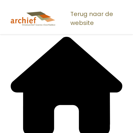
Overslaan
en
Terug naar de
naar
website
de
inhoud
gaan