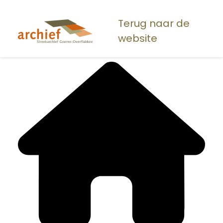
Overslaan
en
Terug naar de
naar
website
de
inhoud
gaan