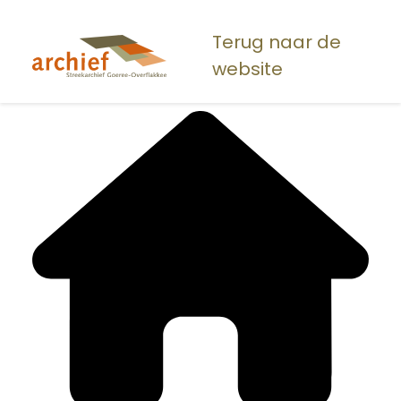
Overslaan
en
Terug naar de
naar
website
de
inhoud
gaan