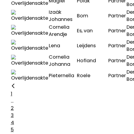
Magiel
Polak
Partner
Bo
Izaäk
De
Bom
Partner
Johannes
Bo
Cornelia
De
Es, van
Partner
Arendje
Bo
De
Lena
Leijdens
Partner
Bo
Cornelia
De
Hofland
Partner
Johanna
Bo
De
Pieternella
Roele
Partner
Bo
1
...
2
3
4
5