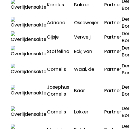
De
Karolus
Bakker
Partner
Bo
De
Adriana
Osseweijer
Partner
Bo
De
Gijsje
Verweij
Partner
Bo
De
Stoffelina
Eck, van
Partner
Bo
De
Cornelis
Waal, de
Partner
Bo
Josephus
De
Baar
Partner
Cornelis
Bo
De
Cornelis
Lokker
Partner
Bo
De