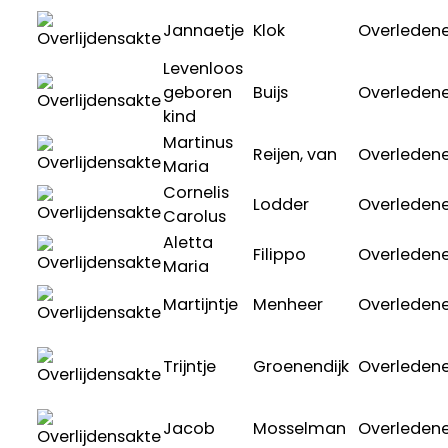
Jannaetje
Klok
Overleden
Levenloos
geboren
Buijs
Overleden
kind
Martinus
Reijen, van
Overleden
Maria
Cornelis
Lodder
Overleden
Carolus
Aletta
Filippo
Overleden
Maria
Martijntje
Menheer
Overleden
Trijntje
Groenendijk
Overleden
Jacob
Mosselman
Overleden