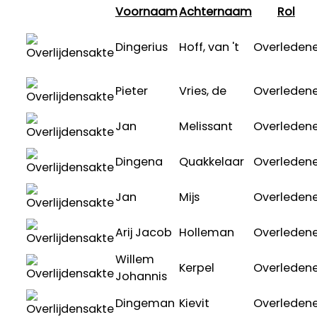
Voornaam
Achternaam
Rol
Dingerius
Hoff, van 't
Overleden
Pieter
Vries, de
Overleden
Jan
Melissant
Overleden
Dingena
Quakkelaar
Overleden
Jan
Mijs
Overleden
Arij Jacob
Holleman
Overleden
Willem
Kerpel
Overleden
Johannis
Dingeman
Kievit
Overleden