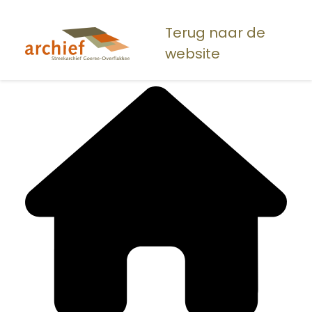
Overslaan
en
Terug naar de
naar
website
de
inhoud
gaan