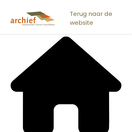
Overslaan
en
Terug naar de
naar
website
de
inhoud
gaan