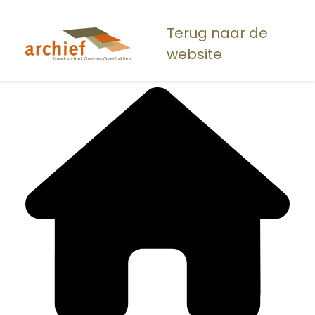
Overslaan
en
Terug naar de
naar
website
de
inhoud
gaan