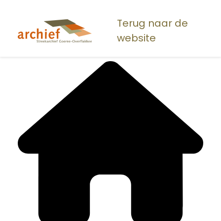
Overslaan
en
Terug naar de
naar
website
de
inhoud
gaan