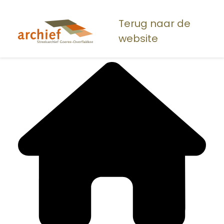
Overslaan
en
Terug naar de
naar
website
de
inhoud
gaan