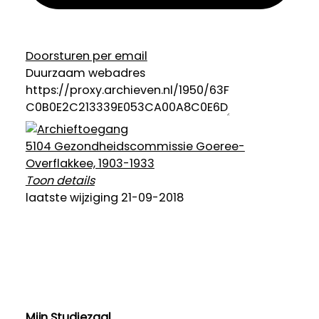
Doorsturen per email
Duurzaam webadres
5104 Gezondheidscommissie Goeree-
Overflakkee, 1903-1933
Toon details
Categorie:
laatste wijziging 21-09-2018
Welzijn en Sociale zorg
Mijn Studiezaal