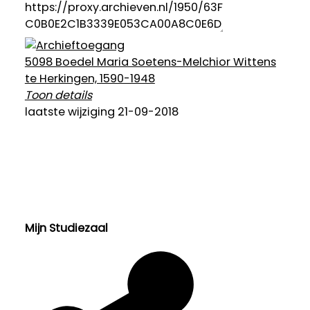
5098 Boedel Maria Soetens-Melchior Wittens
te Herkingen, 1590-1948
Toon details
Categorie:
laatste wijziging 21-09-2018
Welzijn en Sociale zorg
Mijn Studiezaal