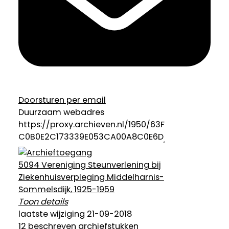
Doorsturen per email
Duurzaam webadres
5094 Vereniging Steunverlening bij
Ziekenhuisverpleging Middelharnis-
Sommelsdijk, 1925-1959
Toon details
Status Inventarisatie:
laatste wijziging 21-09-2018
Definitieve inventaris ontsloten
12 beschreven archiefstukken