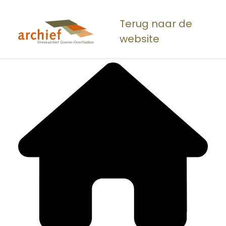
Overslaan
en
Terug naar de
naar
website
de
inhoud
gaan