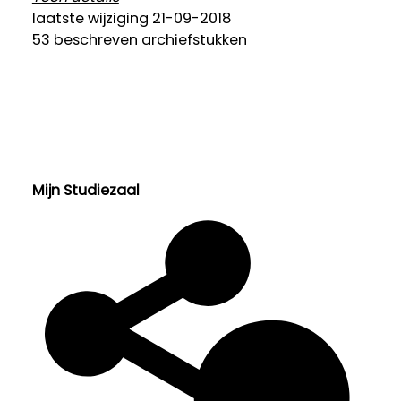
Soort toegang:
laatste wijziging 21-09-2018
Inventaris
53 beschreven archiefstukken
Status Inventarisatie:
Definitieve inventaris ontsloten
Inventarisatiedatum:
2013
Categorie:
Welzijn en Sociale zorg
Mijn Studiezaal