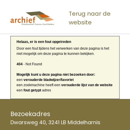
Overslaan
en
Terug naar de
naar
website
de
inhoud
gaan
Helaas, er is een fout opgetreden
Door een fout tijdens het verwerken van deze pagina is het
niet mogelijk om deze pagina te kunnen bekijken.
404
- Not Found
Mogelijk kunt u deze pagina niet bezoeken door:
een
verouderde bladwijzer/favoriet
een zoekmachine heeft een
verouderde lijst van de website
een
fout getypt
adres
Bezoekadres
Dwarsweg 40, 3241 LB Middelharnis